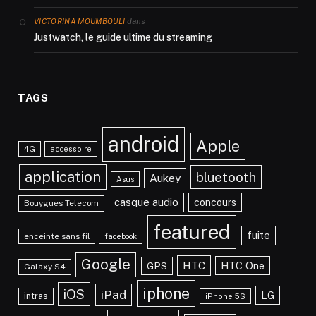
dans
VICTORINA MOUMBOULI
Justwatch, le guide ultime du streaming
TAGS
android
Apple
4G
accessoire
application
bluetooth
Aukey
Asus
casque audio
concours
Bouygues Telecom
featured
fuite
enceinte sans fil
facebook
Google
HTC
HTC One
GPS
Galaxy S4
iphone
iOS
iPad
LG
intras
iPhone 5S