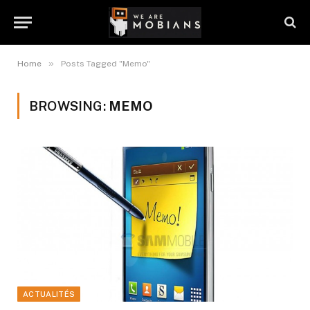
»
Home
Posts Tagged "Memo"
BROWSING:
MEMO
ACTUALITÉS