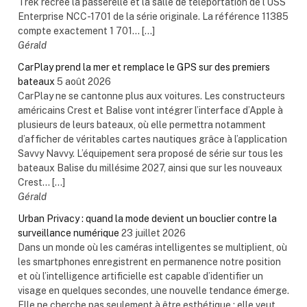
Trek recrée la passerelle et la salle de téléportation de l’USS
Enterprise NCC-1701 de la série originale. La référence 11385
compte exactement 1 701... […]
Gérald
CarPlay prend la mer et remplace le GPS sur des premiers
bateaux
5 août 2026
CarPlay ne se cantonne plus aux voitures. Les constructeurs
américains Crest et Balise vont intégrer l’interface d’Apple à
plusieurs de leurs bateaux, où elle permettra notamment
d’afficher de véritables cartes nautiques grâce à l’application
Savvy Navvy. L’équipement sera proposé de série sur tous les
bateaux Balise du millésime 2027, ainsi que sur les nouveaux
Crest... […]
Gérald
Urban Privacy : quand la mode devient un bouclier contre la
surveillance numérique
23 juillet 2026
Dans un monde où les caméras intelligentes se multiplient, où
les smartphones enregistrent en permanence notre position
et où l’intelligence artificielle est capable d’identifier un
visage en quelques secondes, une nouvelle tendance émerge.
Elle ne cherche pas seulement à être esthétique : elle veut