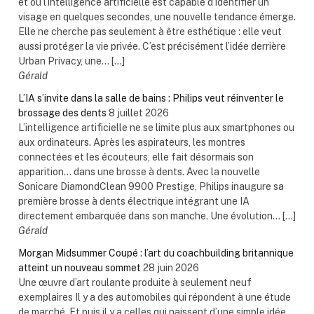
et où l’intelligence artificielle est capable d’identifier un
visage en quelques secondes, une nouvelle tendance émerge.
Elle ne cherche pas seulement à être esthétique : elle veut
aussi protéger la vie privée. C’est précisément l’idée derrière
Urban Privacy, une... […]
Gérald
L’IA s’invite dans la salle de bains : Philips veut réinventer le
brossage des dents
8 juillet 2026
L’intelligence artificielle ne se limite plus aux smartphones ou
aux ordinateurs. Après les aspirateurs, les montres
connectées et les écouteurs, elle fait désormais son
apparition… dans une brosse à dents. Avec la nouvelle
Sonicare DiamondClean 9900 Prestige, Philips inaugure sa
première brosse à dents électrique intégrant une IA
directement embarquée dans son manche. Une évolution... […]
Gérald
Morgan Midsummer Coupé : l’art du coachbuilding britannique
atteint un nouveau sommet
28 juin 2026
Une œuvre d’art roulante produite à seulement neuf
exemplaires Il y a des automobiles qui répondent à une étude
de marché. Et puis il y a celles qui naissent d’une simple idée.