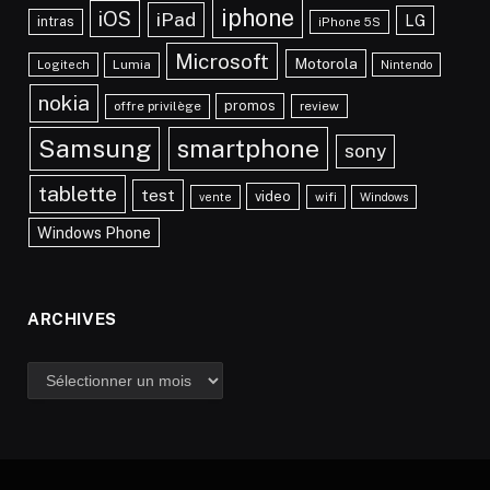
iphone
iOS
iPad
LG
intras
iPhone 5S
Microsoft
Motorola
Lumia
Logitech
Nintendo
nokia
promos
offre privilège
review
Samsung
smartphone
sony
tablette
test
video
vente
wifi
Windows
Windows Phone
ARCHIVES
Archives