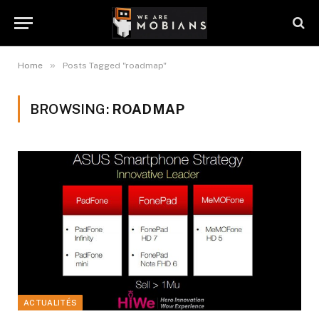
»
Home
Posts Tagged "roadmap"
BROWSING:
ROADMAP
ACTUALITÉS