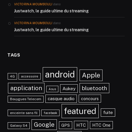
dans
VICTORINA MOUMBOULI
Justwatch, le guide ultime du streaming
dans
VICTORINA MOUMBOULI
Justwatch, le guide ultime du streaming
TAGS
android
Apple
4G
accessoire
application
bluetooth
Aukey
Asus
casque audio
concours
Bouygues Telecom
featured
fuite
enceinte sans fil
facebook
Google
HTC
HTC One
GPS
Galaxy S4