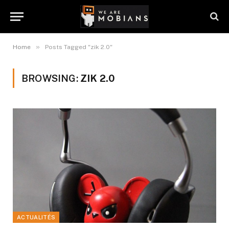
»
Home
Posts Tagged "zik 2.0"
BROWSING:
ZIK 2.0
ACTUALITÉS