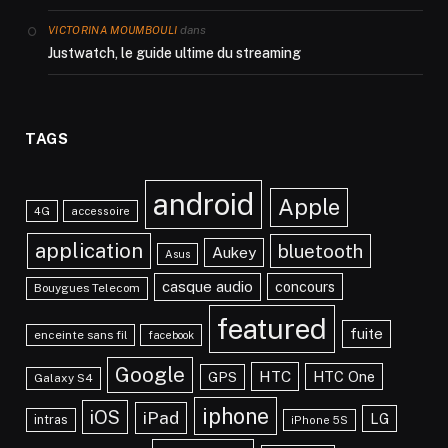
dans
VICTORINA MOUMBOULI
Justwatch, le guide ultime du streaming
TAGS
android
Apple
4G
accessoire
application
bluetooth
Aukey
Asus
casque audio
concours
Bouygues Telecom
featured
fuite
enceinte sans fil
facebook
Google
HTC
HTC One
GPS
Galaxy S4
iphone
iOS
iPad
LG
intras
iPhone 5S