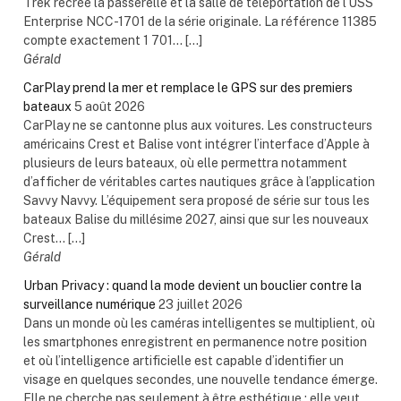
Trek recrée la passerelle et la salle de téléportation de l’USS
Enterprise NCC-1701 de la série originale. La référence 11385
compte exactement 1 701... […]
Gérald
CarPlay prend la mer et remplace le GPS sur des premiers
bateaux
5 août 2026
CarPlay ne se cantonne plus aux voitures. Les constructeurs
américains Crest et Balise vont intégrer l’interface d’Apple à
plusieurs de leurs bateaux, où elle permettra notamment
d’afficher de véritables cartes nautiques grâce à l’application
Savvy Navvy. L’équipement sera proposé de série sur tous les
bateaux Balise du millésime 2027, ainsi que sur les nouveaux
Crest... […]
Gérald
Urban Privacy : quand la mode devient un bouclier contre la
surveillance numérique
23 juillet 2026
Dans un monde où les caméras intelligentes se multiplient, où
les smartphones enregistrent en permanence notre position
et où l’intelligence artificielle est capable d’identifier un
visage en quelques secondes, une nouvelle tendance émerge.
Elle ne cherche pas seulement à être esthétique : elle veut