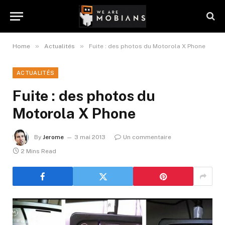
»
»
Home
Actualités
Fuite : des photos du Motorola X Phone
ACTUALITÉS
Fuite : des photos du
Motorola X Phone
By
Jerome
3 mai 2013
Un commentaire
2 Mins Read