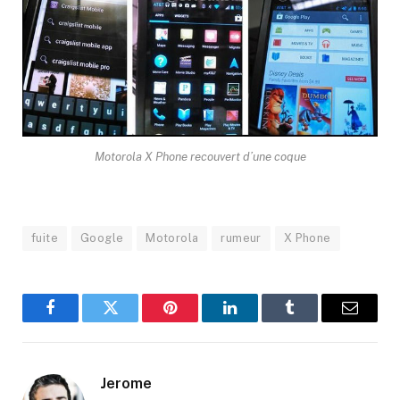
Motorola X Phone recouvert d’une coque
fuite
Google
Motorola
rumeur
X Phone
Facebook
Twitter
Pinterest
LinkedIn
Tumblr
Email
Jerome