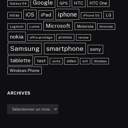
Google
HTC
HTC One
GPS
Galaxy S4
iphone
iOS
iPad
LG
intras
iPhone 5S
Microsoft
Motorola
Lumia
Logitech
Nintendo
nokia
promos
offre privilège
review
Samsung
smartphone
sony
tablette
test
video
vente
wifi
Windows
Windows Phone
ARCHIVES
Archives