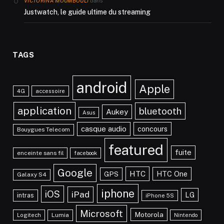
dans
VICTORINA MOUMBOULI
Justwatch, le guide ultime du streaming
TAGS
android
Apple
4G
accessoire
application
bluetooth
Aukey
Asus
casque audio
concours
Bouygues Telecom
featured
fuite
enceinte sans fil
facebook
Google
HTC
HTC One
GPS
Galaxy S4
iphone
iOS
iPad
LG
intras
iPhone 5S
Microsoft
Motorola
Lumia
Logitech
Nintendo