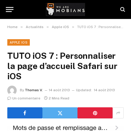
»
»
»
Home
Actualités
Apple iOS
TUTO iOS 7 : Personnaliser la page d’accueil Safari sur iOS
APPLE IOS
TUTO iOS 7 : Personnaliser
la page d’accueil Safari sur
iOS
By
Thomas V.
14 août 2013
Updated:
14 août 2013
Un commentaire
2 Mins Read