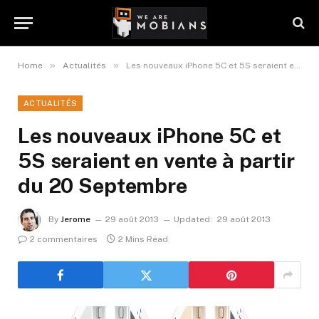
»
»
Home
Actualités
Les nouveaux iPhone 5C et 5S seraient en vente à partir du 20 Septembre
ACTUALITÉS
Les nouveaux iPhone 5C et
5S seraient en vente à partir
du 20 Septembre
By
Jerome
29 août 2013
Updated:
29 août 2013
2 commentaires
2 Mins Read