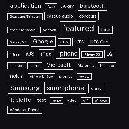
application
bluetooth
Aukey
Asus
casque audio
concours
Bouygues Telecom
featured
fuite
enceinte sans fil
facebook
Google
HTC
HTC One
GPS
Galaxy S4
iphone
iOS
iPad
LG
intras
iPhone 5S
Microsoft
Motorola
Lumia
Logitech
Nintendo
nokia
promos
offre privilège
review
Samsung
smartphone
sony
tablette
test
video
vente
wifi
Windows
Windows Phone