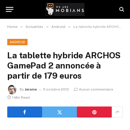
»
»
»
Home
Actualités
Android
La tablette hybride ARCHOS GamePad 2 annoncée à partir de 179 euros
ANDROID
La tablette hybride ARCHOS
GamePad 2 annoncée à
partir de 179 euros
By
Jerome
11 octobre 2013
Aucun commentaire
1 Min Read