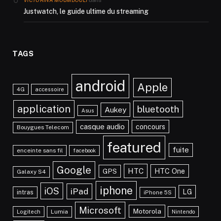
dans
VICTORINA MOUMBOULI
Justwatch, le guide ultime du streaming
TAGS
android
Apple
4G
accessoire
application
bluetooth
Aukey
Asus
casque audio
concours
Bouygues Telecom
featured
fuite
enceinte sans fil
facebook
Google
HTC
HTC One
GPS
Galaxy S4
iphone
iOS
iPad
LG
intras
iPhone 5S
Microsoft
Motorola
Lumia
Logitech
Nintendo