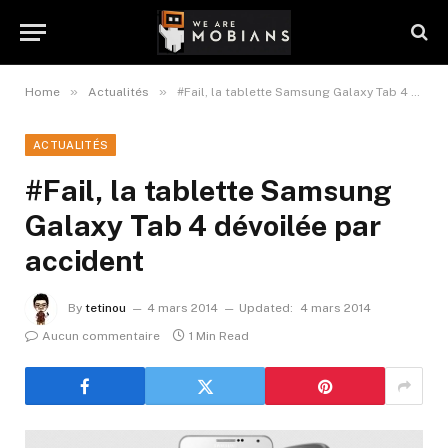
»
»
Home
Actualités
#Fail, la tablette Samsung Galaxy Tab 4 dévoilée par accident
ACTUALITÉS
#Fail, la tablette Samsung
Galaxy Tab 4 dévoilée par
accident
By
tetinou
4 mars 2014
Updated:
4 mars 2014
Aucun commentaire
1 Min Read