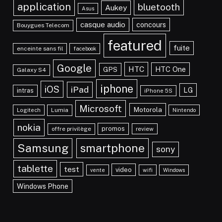
application
bluetooth
Aukey
Asus
casque audio
concours
Bouygues Telecom
featured
fuite
enceinte sans fil
facebook
Google
HTC
HTC One
GPS
Galaxy S4
iphone
iOS
iPad
LG
intras
iPhone 5S
Microsoft
Motorola
Lumia
Logitech
Nintendo
nokia
promos
offre privilège
review
Samsung
smartphone
sony
tablette
test
video
vente
wifi
Windows
Windows Phone