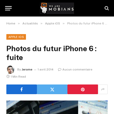
»
»
»
Home
Actualités
Apple iOS
Photos du futur iPhone 6 : fuite
APPLE IOS
Photos du futur iPhone 6 :
fuite
By
Jerome
1 avril 2014
Aucun commentaire
1 Min Read