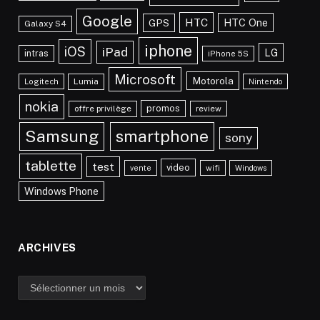
Google
HTC
HTC One
GPS
Galaxy S4
iphone
iOS
iPad
LG
intras
iPhone 5S
Microsoft
Motorola
Lumia
Logitech
Nintendo
nokia
promos
offre privilège
review
Samsung
smartphone
sony
tablette
test
video
vente
wifi
Windows
Windows Phone
ARCHIVES
Archives