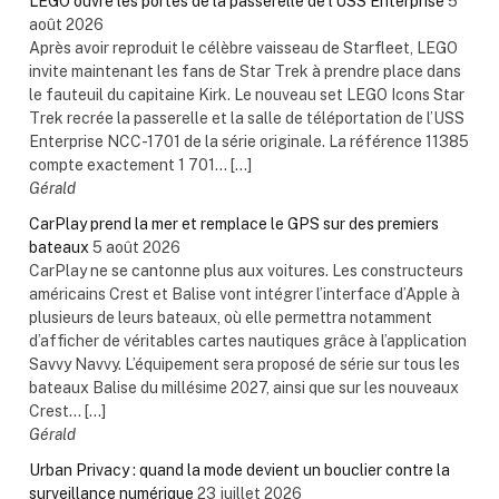
LEGO ouvre les portes de la passerelle de l’USS Enterprise
5
août 2026
Après avoir reproduit le célèbre vaisseau de Starfleet, LEGO
invite maintenant les fans de Star Trek à prendre place dans
le fauteuil du capitaine Kirk. Le nouveau set LEGO Icons Star
Trek recrée la passerelle et la salle de téléportation de l’USS
Enterprise NCC-1701 de la série originale. La référence 11385
compte exactement 1 701... […]
Gérald
CarPlay prend la mer et remplace le GPS sur des premiers
bateaux
5 août 2026
CarPlay ne se cantonne plus aux voitures. Les constructeurs
américains Crest et Balise vont intégrer l’interface d’Apple à
plusieurs de leurs bateaux, où elle permettra notamment
d’afficher de véritables cartes nautiques grâce à l’application
Savvy Navvy. L’équipement sera proposé de série sur tous les
bateaux Balise du millésime 2027, ainsi que sur les nouveaux
Crest... […]
Gérald
Urban Privacy : quand la mode devient un bouclier contre la
surveillance numérique
23 juillet 2026