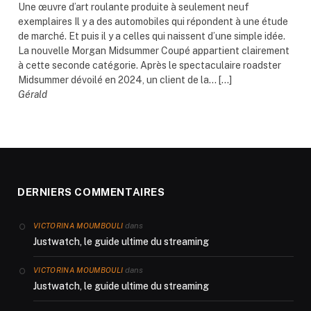
Une œuvre d’art roulante produite à seulement neuf
exemplaires Il y a des automobiles qui répondent à une étude
de marché. Et puis il y a celles qui naissent d’une simple idée.
La nouvelle Morgan Midsummer Coupé appartient clairement
à cette seconde catégorie. Après le spectaculaire roadster
Midsummer dévoilé en 2024, un client de la... […]
Gérald
DERNIERS COMMENTAIRES
dans
VICTORINA MOUMBOULI
Justwatch, le guide ultime du streaming
dans
VICTORINA MOUMBOULI
Justwatch, le guide ultime du streaming