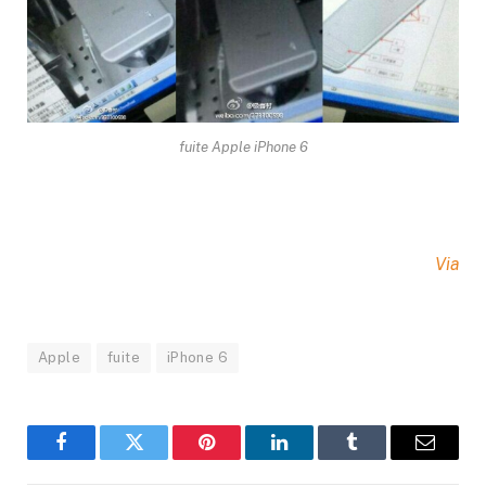
fuite Apple iPhone 6
Via
Apple
fuite
iPhone 6
Facebook
Twitter
Pinterest
LinkedIn
Tumblr
Email