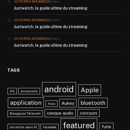
dans
VICTORINA MOUMBOULI
Justwatch, le guide ultime du streaming
dans
VICTORINA MOUMBOULI
Justwatch, le guide ultime du streaming
dans
VICTORINA MOUMBOULI
Justwatch, le guide ultime du streaming
TAGS
android
Apple
4G
accessoire
application
bluetooth
Aukey
Asus
casque audio
concours
Bouygues Telecom
featured
fuite
enceinte sans fil
facebook