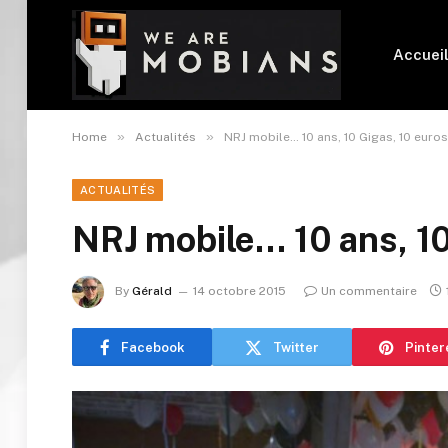
Accuei
»
»
Home
Actualités
NRJ mobile… 10 ans, 10 Gigas, 10 euros
ACTUALITÉS
NRJ mobile… 10 ans, 10
By
Gérald
14 octobre 2015
Un commentaire
Facebook
Twitter
Pinter