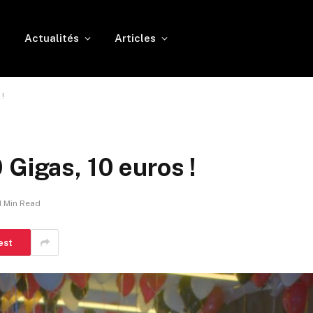
l
Actualités
Articles
 !
 Gigas, 10 euros !
1 Min Read
est