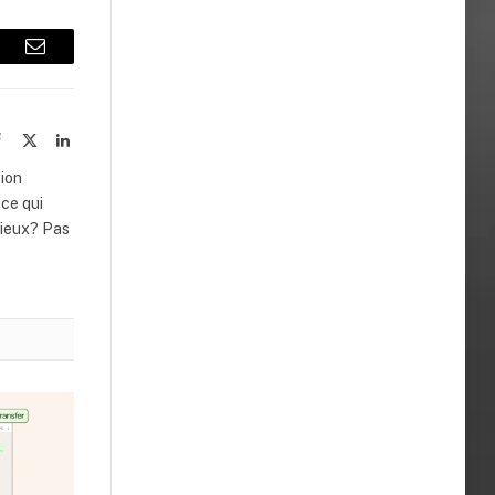
lr
Email
ite
Facebook
X
LinkedIn
(Twitter)
sion
ce qui
Vieux? Pas