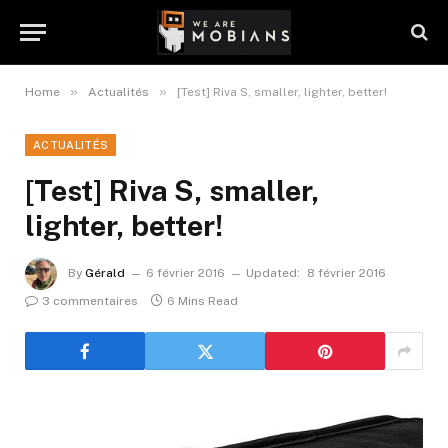
»
»
Home
Actualités
[Test] Riva S, smaller, lighter, better!
ACTUALITÉS
[Test] Riva S, smaller,
lighter, better!
By
Gérald
6 février 2016
Updated:
8 février 2016
3 commentaires
6 Mins Read