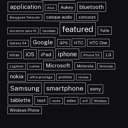
application
bluetooth
Aukey
Asus
casque audio
concours
Bouygues Telecom
featured
fuite
enceinte sans fil
facebook
Google
HTC
HTC One
GPS
Galaxy S4
iphone
iOS
iPad
LG
intras
iPhone 5S
Microsoft
Motorola
Lumia
Logitech
Nintendo
nokia
promos
offre privilège
review
Samsung
smartphone
sony
tablette
test
video
vente
wifi
Windows
Windows Phone