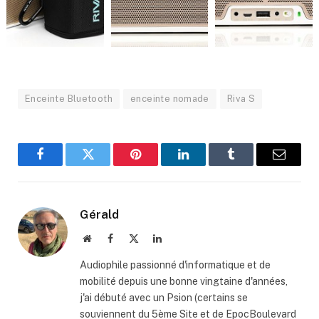
Enceinte Bluetooth
enceinte nomade
Riva S
Facebook
Twitter
Pinterest
LinkedIn
Tumblr
Email
Gérald
Website
Facebook
X
LinkedIn
(Twitter)
Audiophile passionné d'informatique et de
mobilité depuis une bonne vingtaine d'années,
j'ai débuté avec un Psion (certains se
souviennent du 5ème Site et de EpocBoulevard