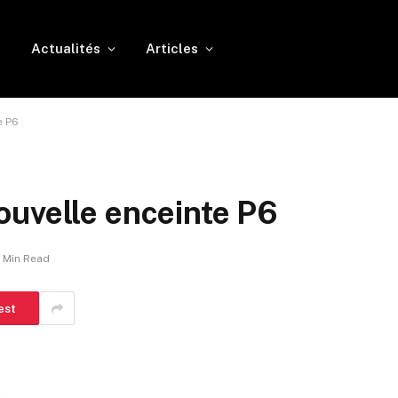
l
Actualités
Articles
e P6
ouvelle enceinte P6
1 Min Read
est