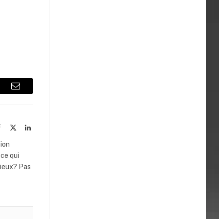
lr
Email
ite
Facebook
X
LinkedIn
(Twitter)
sion
ce qui
Vieux? Pas