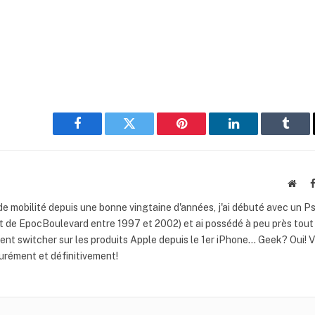
Facebook
Twitter
Pinterest
LinkedIn
Tumb
Webs
de mobilité depuis une bonne vingtaine d'années, j'ai débuté avec un P
t de EpocBoulevard entre 1997 et 2002) et ai possédé à peu près tout 
nt switcher sur les produits Apple depuis le 1er iPhone... Geek? Oui! 
rément et définitivement!