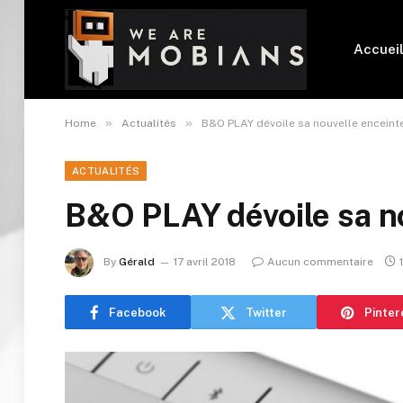
Accuei
»
»
Home
Actualités
B&O PLAY dévoile sa nouvelle enceint
ACTUALITÉS
B&O PLAY dévoile sa n
By
Gérald
17 avril 2018
Aucun commentaire
Facebook
Twitter
Pinter