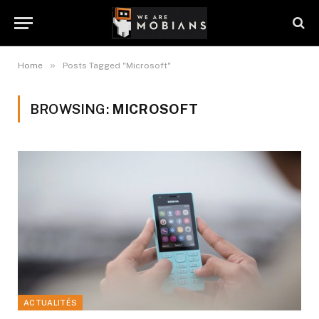
»
Home
Posts Tagged "Microsoft"
BROWSING:
MICROSOFT
ACTUALITÉS