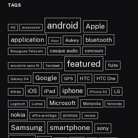
TAGS
android
Apple
4G
accessoire
application
bluetooth
Aukey
Asus
casque audio
concours
Bouygues Telecom
featured
fuite
enceinte sans fil
facebook
Google
HTC
HTC One
GPS
Galaxy S4
iphone
iOS
iPad
LG
intras
iPhone 5S
Microsoft
Motorola
Lumia
Logitech
Nintendo
nokia
promos
offre privilège
review
Samsung
smartphone
sony