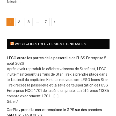
faisait…
…
Next
1
2
3
7
W3SH – LIFESTYLE / DESIGN / TENDANCES
LEGO ouvre les portes de la passerelle de l’USS Enterprise
5
août 2026
Après avoir reproduit le célèbre vaisseau de Starfleet, LEGO
invite maintenant les fans de Star Trek à prendre place dans
le fauteuil du capitaine Kirk. Le nouveau set LEGO Icons Star
Trek recrée la passerelle et la salle de téléportation de l’USS
Enterprise NCC-1701 de la série originale. La référence 11385
compte exactement 1 701... […]
Gérald
CarPlay prend la mer et remplace le GPS sur des premiers
bateaux
5 août 2026