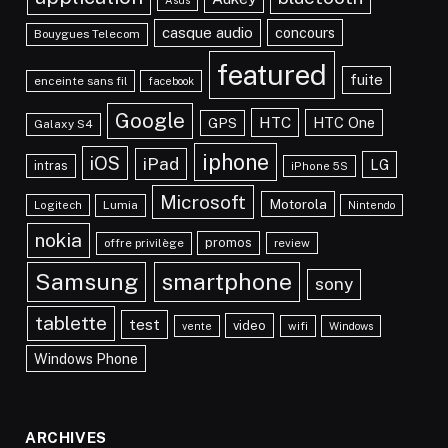
Asus
casque audio
concours
Bouygues Telecom
featured
fuite
enceinte sans fil
facebook
Google
HTC
HTC One
GPS
Galaxy S4
iphone
iOS
iPad
LG
intras
iPhone 5S
Microsoft
Motorola
Lumia
Logitech
Nintendo
nokia
promos
offre privilège
review
Samsung
smartphone
sony
tablette
test
video
vente
wifi
Windows
Windows Phone
ARCHIVES