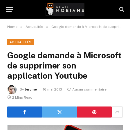
»
»
Home
Actualités
Google demande à Microsoft de supprimer son application Youtube
ACTUALITÉS
Google demande à Microsoft
de supprimer son
application Youtube
By
Jerome
16 mai 2013
Aucun commentaire
2 Mins Read