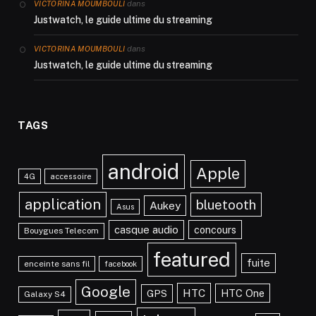
dans
VICTORINA MOUMBOULI
Justwatch, le guide ultime du streaming
dans
VICTORINA MOUMBOULI
Justwatch, le guide ultime du streaming
TAGS
android
Apple
4G
accessoire
application
bluetooth
Aukey
Asus
casque audio
concours
Bouygues Telecom
featured
fuite
enceinte sans fil
facebook
Google
HTC
HTC One
GPS
Galaxy S4