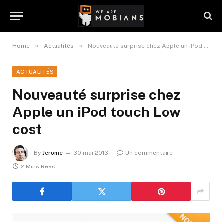
»
»
Home
Actualités
Nouveauté surprise chez Apple un iPod touch Low cost
ACTUALITÉS
Nouveauté surprise chez
Apple un iPod touch Low
cost
By
Jerome
30 mai 2013
Un commentaire
2 Mins Read