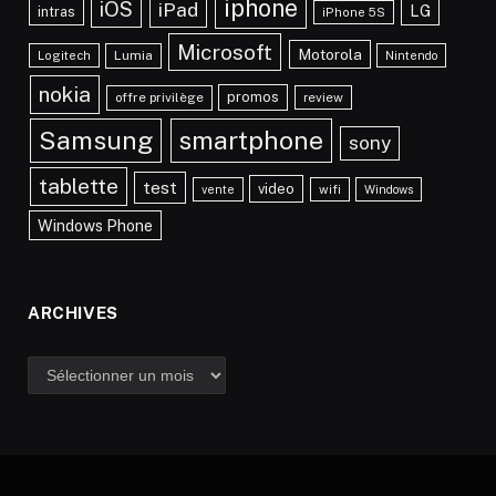
iphone
iOS
iPad
LG
intras
iPhone 5S
Microsoft
Motorola
Lumia
Logitech
Nintendo
nokia
promos
offre privilège
review
Samsung
smartphone
sony
tablette
test
video
vente
wifi
Windows
Windows Phone
ARCHIVES
Archives