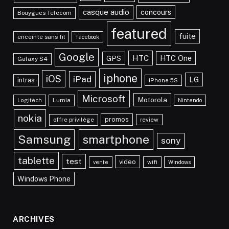
casque audio
concours
Bouygues Telecom
featured
fuite
enceinte sans fil
facebook
Google
HTC
HTC One
GPS
Galaxy S4
iphone
iOS
iPad
LG
intras
iPhone 5S
Microsoft
Motorola
Lumia
Logitech
Nintendo
nokia
promos
offre privilège
review
Samsung
smartphone
sony
tablette
test
video
vente
wifi
Windows
Windows Phone
ARCHIVES