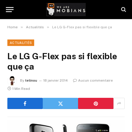
»
»
Home
Actualités
Le LG G-Flex pas si flexible que ça
ACTUALITÉS
Le LG G-Flex pas si flexible
que ça
By
tetinou
18 janvier 2014
Aucun commentaire
1 Min Read