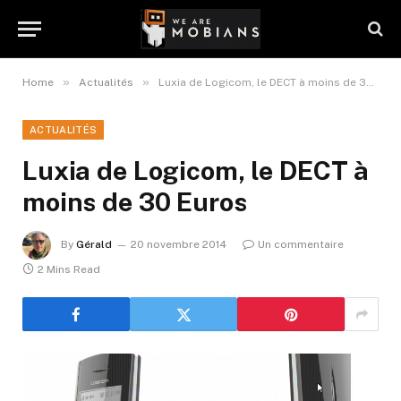
»
»
Home
Actualités
Luxia de Logicom, le DECT à moins de 30 Euros
ACTUALITÉS
Luxia de Logicom, le DECT à
moins de 30 Euros
By
Gérald
20 novembre 2014
Un commentaire
2 Mins Read