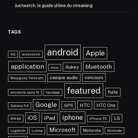
Justwatch, le guide ultime du streaming
TAGS
android
Apple
4G
accessoire
application
bluetooth
Aukey
Asus
casque audio
concours
Bouygues Telecom
featured
fuite
enceinte sans fil
facebook
Google
HTC
HTC One
GPS
Galaxy S4
iphone
iOS
iPad
LG
intras
iPhone 5S
Microsoft
Motorola
Lumia
Logitech
Nintendo