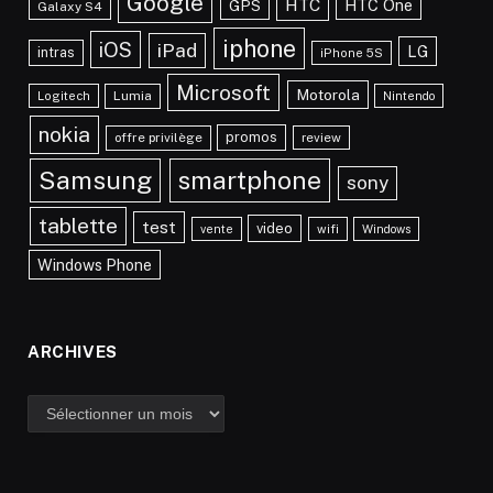
Google
HTC
HTC One
GPS
Galaxy S4
iphone
iOS
iPad
LG
intras
iPhone 5S
Microsoft
Motorola
Lumia
Logitech
Nintendo
nokia
promos
offre privilège
review
Samsung
smartphone
sony
tablette
test
video
vente
wifi
Windows
Windows Phone
ARCHIVES
Archives