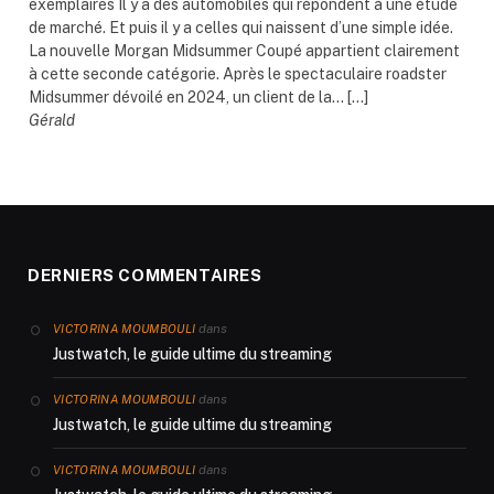
exemplaires Il y a des automobiles qui répondent à une étude
de marché. Et puis il y a celles qui naissent d’une simple idée.
La nouvelle Morgan Midsummer Coupé appartient clairement
à cette seconde catégorie. Après le spectaculaire roadster
Midsummer dévoilé en 2024, un client de la... […]
Gérald
DERNIERS COMMENTAIRES
dans
VICTORINA MOUMBOULI
Justwatch, le guide ultime du streaming
dans
VICTORINA MOUMBOULI
Justwatch, le guide ultime du streaming
dans
VICTORINA MOUMBOULI