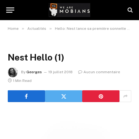
»
»
Home
Actualités
Hello: Nest lance sa première sonnette video
Nest Hello (1)
By
Georges
19 juillet 2018
Aucun commentaire
1 Min Read