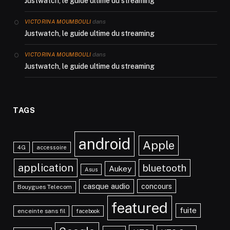
Justwatch, le guide ultime du streaming
dans
VICTORINA MOUMBOULI
Justwatch, le guide ultime du streaming
dans
VICTORINA MOUMBOULI
Justwatch, le guide ultime du streaming
TAGS
android
Apple
4G
accessoire
application
bluetooth
Aukey
Asus
casque audio
concours
Bouygues Telecom
featured
fuite
enceinte sans fil
facebook