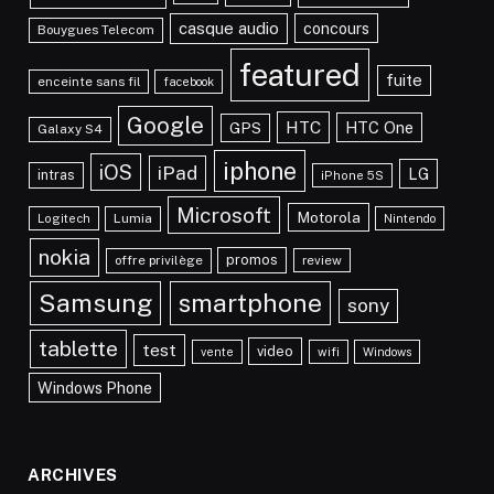
casque audio
concours
Bouygues Telecom
featured
fuite
enceinte sans fil
facebook
Google
HTC
HTC One
GPS
Galaxy S4
iphone
iOS
iPad
LG
intras
iPhone 5S
Microsoft
Motorola
Lumia
Logitech
Nintendo
nokia
promos
offre privilège
review
Samsung
smartphone
sony
tablette
test
video
vente
wifi
Windows
Windows Phone
ARCHIVES