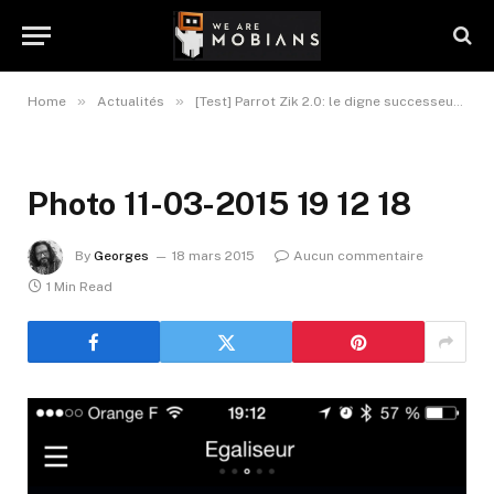
»
»
»
Home
Actualités
[Test] Parrot Zik 2.0: le digne successeur.
Photo 11-03-2015 19 12 18
By
Georges
18 mars 2015
Aucun commentaire
1 Min Read