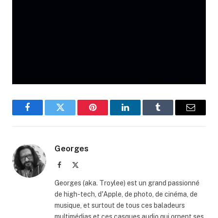
Facebook
Twitter
Pinterest
LinkedIn
Tumblr
Email
Georges
Facebook
X
(Twitter)
Georges (aka. Troylee) est un grand passionné
de high-tech, d'Apple, de photo, de cinéma, de
musique, et surtout de tous ces baladeurs
multimédias et ces casques audio qui ornent ses