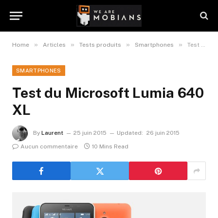
»
»
»
»
Home
Articles
Tests produits
Smartphones
Test du Microsoft Lumia 640 XL
SMARTPHONES
Test du Microsoft Lumia 640
XL
By
Laurent
25 juin 2015
Updated:
26 juin 2015
Aucun commentaire
10 Mins Read