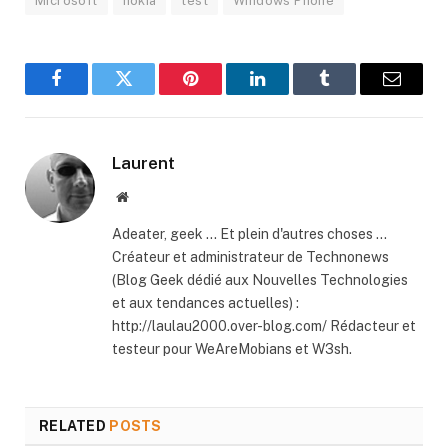
Microsoft
nokia
test
Windows Phone
Facebook
Twitter
Pinterest
LinkedIn
Tumblr
Email
Laurent
Website
Adeater, geek ... Et plein d'autres choses ...
Créateur et administrateur de Technonews
(Blog Geek dédié aux Nouvelles Technologies
et aux tendances actuelles) :
http://laulau2000.over-blog.com/ Rédacteur et
testeur pour WeAreMobians et W3sh.
RELATED
POSTS